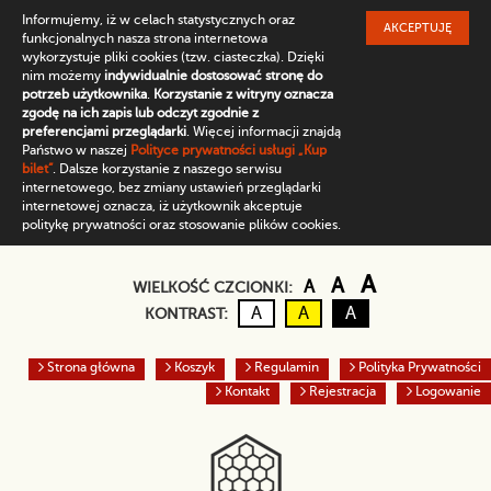
Informujemy, iż w celach statystycznych oraz
AKCEPTUJĘ
funkcjonalnych nasza strona internetowa
wykorzystuje pliki cookies (tzw. ciasteczka). Dzięki
nim możemy
indywidualnie dostosować stronę do
potrzeb użytkownika
.
Korzystanie z witryny oznacza
zgodę na ich zapis lub odczyt zgodnie z
preferencjami przeglądarki
. Więcej informacji znajdą
Państwo w naszej
Polityce prywatności usługi „Kup
bilet”
. Dalsze korzystanie z naszego serwisu
internetowego, bez zmiany ustawień przeglądarki
internetowej oznacza, iż użytkownik akceptuje
politykę prywatności oraz stosowanie plików cookies.
Domyślny rozmiar czc
Większa czcio
Największ
A
A
A
WIELKOŚĆ CZCIONKI:
Kontrast domyślny
Czarny tekst na żółtym
Biały tekst na cz
A
A
A
KONTRAST:
Strona główna
Koszyk
Regulamin
Polityka Prywatności
Kontakt
Rejestracja
Logowanie