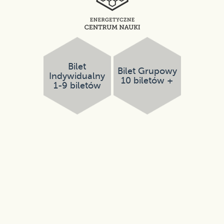
Bilet
Bilet Grupowy
Indywidualny
10 biletów +
1-9 biletów