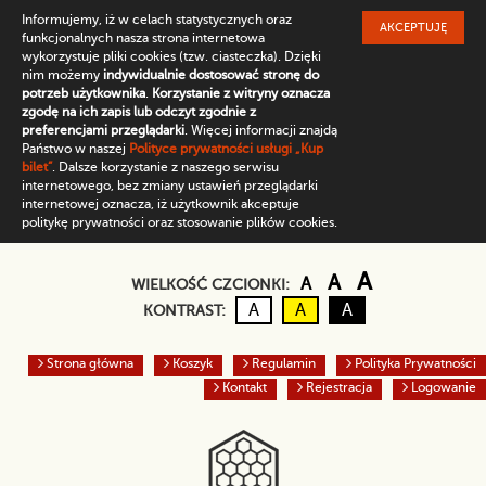
Informujemy, iż w celach statystycznych oraz
AKCEPTUJĘ
funkcjonalnych nasza strona internetowa
wykorzystuje pliki cookies (tzw. ciasteczka). Dzięki
nim możemy
indywidualnie dostosować stronę do
potrzeb użytkownika
.
Korzystanie z witryny oznacza
zgodę na ich zapis lub odczyt zgodnie z
preferencjami przeglądarki
. Więcej informacji znajdą
Państwo w naszej
Polityce prywatności usługi „Kup
bilet”
. Dalsze korzystanie z naszego serwisu
internetowego, bez zmiany ustawień przeglądarki
internetowej oznacza, iż użytkownik akceptuje
politykę prywatności oraz stosowanie plików cookies.
Domyślny rozmiar czc
Większa czcio
Największ
A
A
A
WIELKOŚĆ CZCIONKI:
Kontrast domyślny
Czarny tekst na żółtym
Biały tekst na cz
A
A
A
KONTRAST:
Strona główna
Koszyk
Regulamin
Polityka Prywatności
Kontakt
Rejestracja
Logowanie