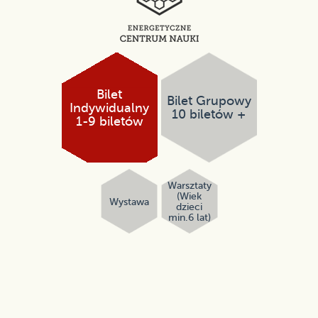
Bilet
Bilet Grupowy
Indywidualny
10 biletów +
1-9 biletów
Warsztaty
(Wiek
Wystawa
dzieci
min.6 lat)