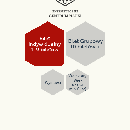
Bilet
Bilet Grupowy
Indywidualny
10 biletów +
1-9 biletów
Warsztaty
(Wiek
Wystawa
dzieci
min.6 lat)