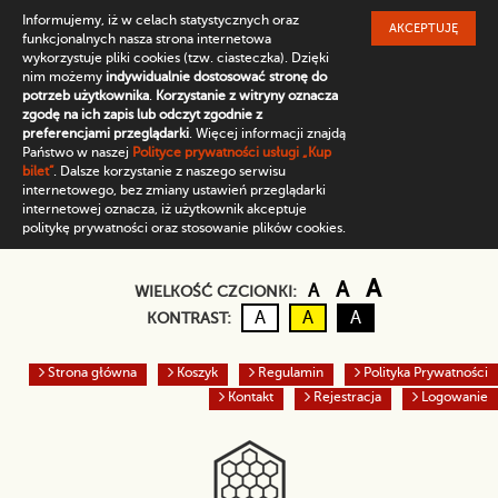
Informujemy, iż w celach statystycznych oraz
AKCEPTUJĘ
funkcjonalnych nasza strona internetowa
wykorzystuje pliki cookies (tzw. ciasteczka). Dzięki
nim możemy
indywidualnie dostosować stronę do
potrzeb użytkownika
.
Korzystanie z witryny oznacza
zgodę na ich zapis lub odczyt zgodnie z
preferencjami przeglądarki
. Więcej informacji znajdą
Państwo w naszej
Polityce prywatności usługi „Kup
bilet”
. Dalsze korzystanie z naszego serwisu
internetowego, bez zmiany ustawień przeglądarki
internetowej oznacza, iż użytkownik akceptuje
politykę prywatności oraz stosowanie plików cookies.
Domyślny rozmiar czc
Większa czcio
Największ
A
A
A
WIELKOŚĆ CZCIONKI:
Kontrast domyślny
Czarny tekst na żółtym
Biały tekst na cz
A
A
A
KONTRAST:
Strona główna
Koszyk
Regulamin
Polityka Prywatności
Kontakt
Rejestracja
Logowanie