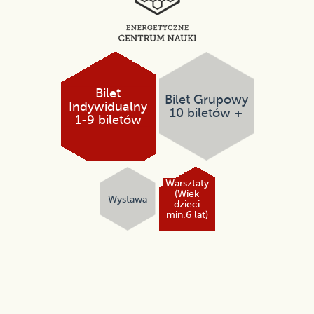
Bilet
Bilet Grupowy
Indywidualny
10 biletów +
1-9 biletów
Warsztaty
(Wiek
Wystawa
dzieci
min.6 lat)