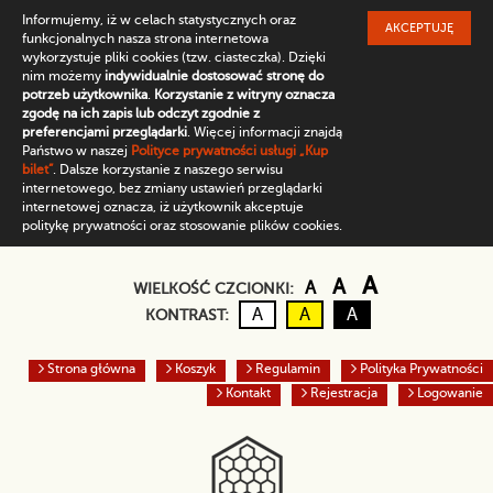
Informujemy, iż w celach statystycznych oraz
AKCEPTUJĘ
funkcjonalnych nasza strona internetowa
wykorzystuje pliki cookies (tzw. ciasteczka). Dzięki
nim możemy
indywidualnie dostosować stronę do
potrzeb użytkownika
.
Korzystanie z witryny oznacza
zgodę na ich zapis lub odczyt zgodnie z
preferencjami przeglądarki
. Więcej informacji znajdą
Państwo w naszej
Polityce prywatności usługi „Kup
bilet”
. Dalsze korzystanie z naszego serwisu
internetowego, bez zmiany ustawień przeglądarki
internetowej oznacza, iż użytkownik akceptuje
politykę prywatności oraz stosowanie plików cookies.
Domyślny rozmiar czc
Większa czcio
Największ
A
A
A
WIELKOŚĆ CZCIONKI:
Kontrast domyślny
Czarny tekst na żółtym
Biały tekst na cz
A
A
A
KONTRAST:
Strona główna
Koszyk
Regulamin
Polityka Prywatności
Kontakt
Rejestracja
Logowanie