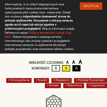
Informujemy, iż w celach statystycznych oraz
AKCEPTUJĘ
funkcjonalnych nasza strona internetowa
wykorzystuje pliki cookies (tzw. ciasteczka). Dzięki
nim możemy
indywidualnie dostosować stronę do
potrzeb użytkownika
.
Korzystanie z witryny oznacza
zgodę na ich zapis lub odczyt zgodnie z
preferencjami przeglądarki
. Więcej informacji znajdą
Państwo w naszej
Polityce prywatności usługi „Kup
bilet”
. Dalsze korzystanie z naszego serwisu
internetowego, bez zmiany ustawień przeglądarki
internetowej oznacza, iż użytkownik akceptuje
politykę prywatności oraz stosowanie plików cookies.
Domyślny rozmiar czc
Większa czcio
Największ
A
A
A
WIELKOŚĆ CZCIONKI:
Kontrast domyślny
Czarny tekst na żółtym
Biały tekst na cz
A
A
A
KONTRAST:
Strona główna
Koszyk
Regulamin
Polityka Prywatności
Kontakt
Rejestracja
Logowanie