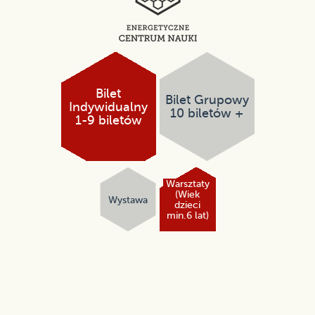
Bilet
Bilet Grupowy
Indywidualny
10 biletów +
1-9 biletów
Warsztaty
(Wiek
Wystawa
dzieci
min.6 lat)