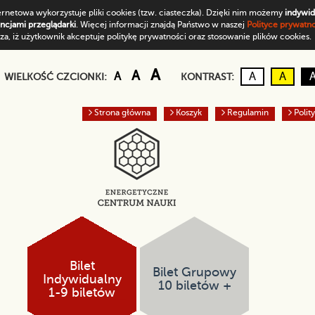
ernetowa wykorzystuje pliki cookies (tzw. ciasteczka). Dzięki nim możemy
indywid
encjami przeglądarki
. Więcej informacji znajdą Państwo w naszej
Polityce prywatnoś
a, iż użytkownik akceptuje politykę prywatności oraz stosowanie plików cookies.
Domyślny rozmiar czcionki
Większa czcionka
Największa czcionka
A
A
Kontrast d
Czarn
A
A
A
WIELKOŚĆ CZCIONKI:
KONTRAST:
Strona główna
Koszyk
Regulamin
Polit
Bilet
Bilet Grupowy
Indywidualny
10 biletów +
1-9 biletów