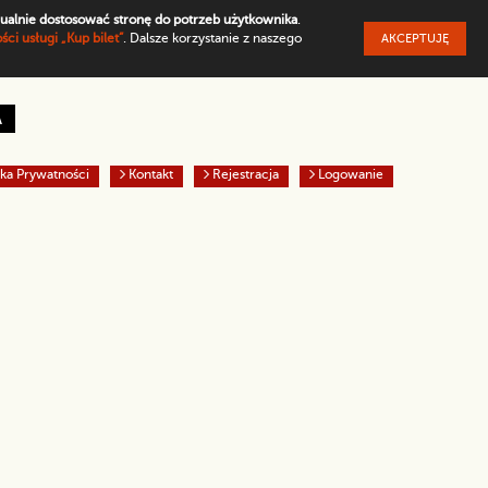
ualnie dostosować stronę do potrzeb użytkownika
.
ci usługi „Kup bilet”
. Dalsze korzystanie z naszego
AKCEPTUJĘ
omyślny
y tekst na żółtym tle
Biały tekst na czarnym tle
A
yka Prywatności
Kontakt
Rejestracja
Logowanie