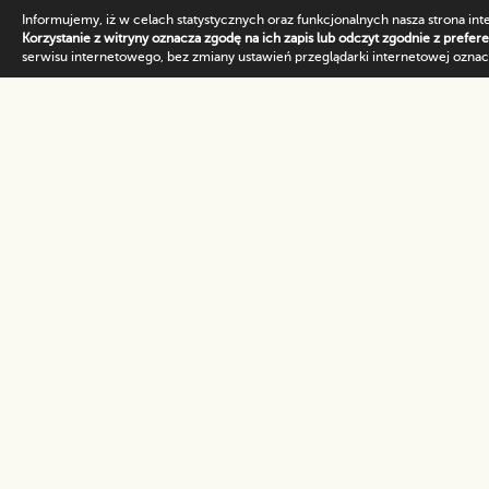
Informujemy, iż w celach statystycznych oraz funkcjonalnych nasza strona int
Korzystanie z witryny oznacza zgodę na ich zapis lub odczyt zgodnie z prefer
serwisu internetowego, bez zmiany ustawień przeglądarki internetowej oznacz