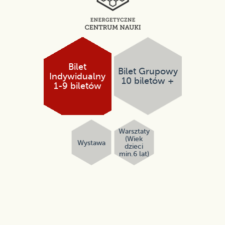
Bilet
Bilet Grupowy
Indywidualny
10 biletów +
1-9 biletów
Warsztaty
(Wiek
Wystawa
dzieci
min.6 lat)