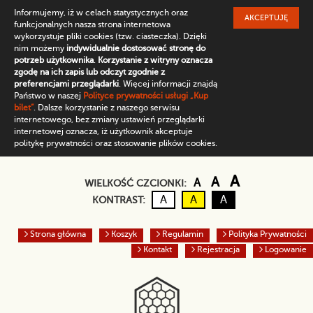
Informujemy, iż w celach statystycznych oraz
AKCEPTUJĘ
funkcjonalnych nasza strona internetowa
wykorzystuje pliki cookies (tzw. ciasteczka). Dzięki
nim możemy
indywidualnie dostosować stronę do
potrzeb użytkownika
.
Korzystanie z witryny oznacza
zgodę na ich zapis lub odczyt zgodnie z
preferencjami przeglądarki
. Więcej informacji znajdą
Państwo w naszej
Polityce prywatności usługi „Kup
bilet”
. Dalsze korzystanie z naszego serwisu
internetowego, bez zmiany ustawień przeglądarki
internetowej oznacza, iż użytkownik akceptuje
politykę prywatności oraz stosowanie plików cookies.
Domyślny rozmiar czc
Większa czcio
Największ
A
A
A
WIELKOŚĆ CZCIONKI:
Kontrast domyślny
Czarny tekst na żółtym
Biały tekst na cz
A
A
A
KONTRAST:
Strona główna
Koszyk
Regulamin
Polityka Prywatności
Kontakt
Rejestracja
Logowanie