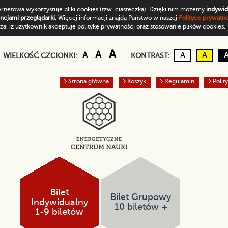
ernetowa wykorzystuje pliki cookies (tzw. ciasteczka). Dzięki nim możemy
indywid
encjami przeglądarki
. Więcej informacji znajdą Państwo w naszej
Polityce prywatnoś
a, iż użytkownik akceptuje politykę prywatności oraz stosowanie plików cookies.
Domyślny rozmiar czcionki
Większa czcionka
Największa czcionka
A
A
Kontrast d
Czarn
A
A
A
WIELKOŚĆ CZCIONKI:
KONTRAST:
Strona główna
Koszyk
Regulamin
Polit
Bilet
Bilet Grupowy
Indywidualny
10 biletów +
1-9 biletów