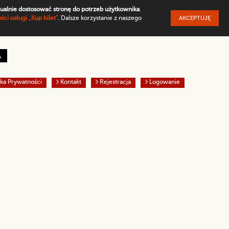
ualnie dostosować stronę do potrzeb użytkownika
.
ci usługi „Kup bilet”
. Dalsze korzystanie z naszego
AKCEPTUJĘ
omyślny
y tekst na żółtym tle
Biały tekst na czarnym tle
A
yka Prywatności
Kontakt
Rejestracja
Logowanie