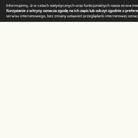
Informujemy, iż w celach statystycznych oraz funkcjonalnych nasza strona int
Korzystanie z witryny oznacza zgodę na ich zapis lub odczyt zgodnie z prefer
serwisu internetowego, bez zmiany ustawień przeglądarki internetowej oznacz