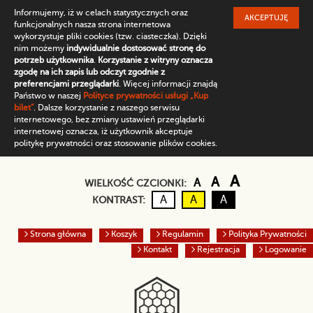
Informujemy, iż w celach statystycznych oraz
AKCEPTUJĘ
funkcjonalnych nasza strona internetowa
wykorzystuje pliki cookies (tzw. ciasteczka). Dzięki
nim możemy
indywidualnie dostosować stronę do
potrzeb użytkownika
.
Korzystanie z witryny oznacza
zgodę na ich zapis lub odczyt zgodnie z
preferencjami przeglądarki
. Więcej informacji znajdą
Państwo w naszej
Polityce prywatności usługi „Kup
bilet”
. Dalsze korzystanie z naszego serwisu
internetowego, bez zmiany ustawień przeglądarki
internetowej oznacza, iż użytkownik akceptuje
politykę prywatności oraz stosowanie plików cookies.
Domyślny rozmiar czc
Większa czcio
Największ
A
A
A
WIELKOŚĆ CZCIONKI:
Kontrast domyślny
Czarny tekst na żółtym
Biały tekst na cz
A
A
A
KONTRAST:
Strona główna
Koszyk
Regulamin
Polityka Prywatności
Kontakt
Rejestracja
Logowanie