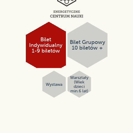
Bilet
Bilet Grupowy
Indywidualny
10 biletów +
1-9 biletów
Warsztaty
(Wiek
Wystawa
dzieci
min.6 lat)