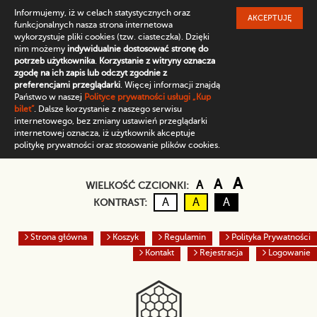
Informujemy, iż w celach statystycznych oraz
AKCEPTUJĘ
funkcjonalnych nasza strona internetowa
wykorzystuje pliki cookies (tzw. ciasteczka). Dzięki
nim możemy
indywidualnie dostosować stronę do
potrzeb użytkownika
.
Korzystanie z witryny oznacza
zgodę na ich zapis lub odczyt zgodnie z
preferencjami przeglądarki
. Więcej informacji znajdą
Państwo w naszej
Polityce prywatności usługi „Kup
bilet”
. Dalsze korzystanie z naszego serwisu
internetowego, bez zmiany ustawień przeglądarki
internetowej oznacza, iż użytkownik akceptuje
politykę prywatności oraz stosowanie plików cookies.
Domyślny rozmiar czc
Większa czcio
Największ
A
A
A
WIELKOŚĆ CZCIONKI:
Kontrast domyślny
Czarny tekst na żółtym
Biały tekst na cz
A
A
A
KONTRAST:
Strona główna
Koszyk
Regulamin
Polityka Prywatności
Kontakt
Rejestracja
Logowanie