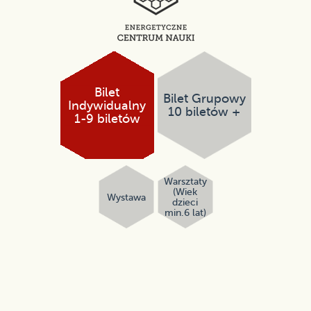
Bilet
Bilet Grupowy
Indywidualny
10 biletów +
1-9 biletów
Warsztaty
(Wiek
Wystawa
dzieci
min.6 lat)