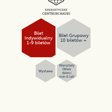
Bilet
Bilet Grupowy
Indywidualny
10 biletów +
1-9 biletów
Warsztaty
(Wiek
Wystawa
dzieci
min.6 lat)