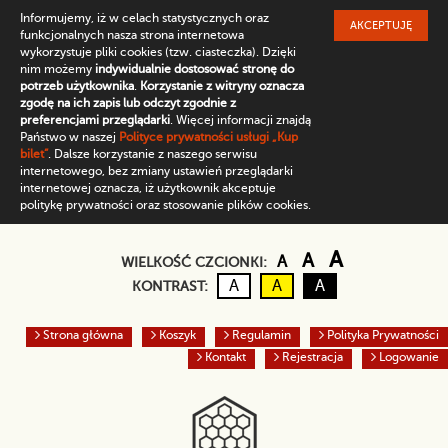
Informujemy, iż w celach statystycznych oraz
AKCEPTUJĘ
funkcjonalnych nasza strona internetowa
wykorzystuje pliki cookies (tzw. ciasteczka). Dzięki
nim możemy
indywidualnie dostosować stronę do
potrzeb użytkownika
.
Korzystanie z witryny oznacza
zgodę na ich zapis lub odczyt zgodnie z
preferencjami przeglądarki
. Więcej informacji znajdą
Państwo w naszej
Polityce prywatności usługi „Kup
bilet”
. Dalsze korzystanie z naszego serwisu
internetowego, bez zmiany ustawień przeglądarki
internetowej oznacza, iż użytkownik akceptuje
politykę prywatności oraz stosowanie plików cookies.
Domyślny rozmiar czc
Większa czcio
Największ
A
A
A
WIELKOŚĆ CZCIONKI:
Kontrast domyślny
Czarny tekst na żółtym
Biały tekst na cz
A
A
A
KONTRAST:
Strona główna
Koszyk
Regulamin
Polityka Prywatności
Kontakt
Rejestracja
Logowanie