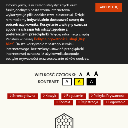
Informujemy, iż w celach statystycznych oraz
AKCEPTUJĘ
funkcjonalnych nasza strona internetowa
wykorzystuje pliki cookies (tzw. ciasteczka). Dzięki
nim możemy
indywidualnie dostosować stronę do
potrzeb użytkownika
.
Korzystanie z witryny oznacza
zgodę na ich zapis lub odczyt zgodnie z
preferencjami przeglądarki
. Więcej informacji znajdą
Państwo w naszej
Polityce prywatności usługi „Kup
bilet”
. Dalsze korzystanie z naszego serwisu
internetowego, bez zmiany ustawień przeglądarki
internetowej oznacza, iż użytkownik akceptuje
politykę prywatności oraz stosowanie plików cookies.
Domyślny rozmiar czc
Większa czcio
Największ
A
A
A
WIELKOŚĆ CZCIONKI:
Kontrast domyślny
Czarny tekst na żółtym
Biały tekst na cz
A
A
A
KONTRAST:
Strona główna
Koszyk
Regulamin
Polityka Prywatności
Kontakt
Rejestracja
Logowanie