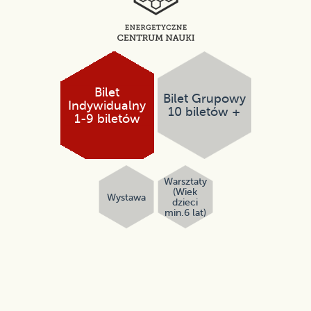
Bilet
Bilet Grupowy
Indywidualny
10 biletów +
1-9 biletów
Warsztaty
(Wiek
Wystawa
dzieci
min.6 lat)