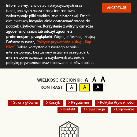
Informujemy, iż w celach statystycznych oraz
AKCEPTUJĘ
funkcjonalnych nasza strona internetowa
wykorzystuje pliki cookies (tzw. ciasteczka). Dzięki
nim możemy
indywidualnie dostosować stronę do
potrzeb użytkownika
.
Korzystanie z witryny oznacza
zgodę na ich zapis lub odczyt zgodnie z
preferencjami przeglądarki
. Więcej informacji znajdą
Państwo w naszej
Polityce prywatności usługi „Kup
bilet”
. Dalsze korzystanie z naszego serwisu
internetowego, bez zmiany ustawień przeglądarki
internetowej oznacza, iż użytkownik akceptuje
politykę prywatności oraz stosowanie plików cookies.
Domyślny rozmiar czc
Większa czcio
Największ
A
A
A
WIELKOŚĆ CZCIONKI:
Kontrast domyślny
Czarny tekst na żółtym
Biały tekst na cz
A
A
A
KONTRAST:
Strona główna
Koszyk
Regulamin
Polityka Prywatności
Kontakt
Rejestracja
Logowanie