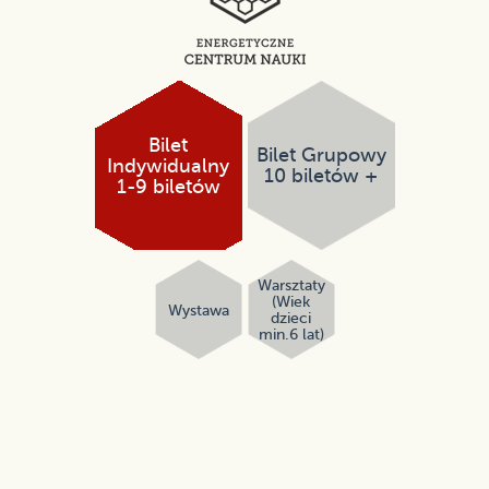
Bilet
Bilet Grupowy
Indywidualny
10 biletów +
1-9 biletów
Warsztaty
(Wiek
Wystawa
dzieci
min.6 lat)