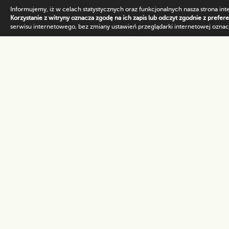
Informujemy, iż w celach statystycznych oraz funkcjonalnych nasza strona int
Korzystanie z witryny oznacza zgodę na ich zapis lub odczyt zgodnie z prefer
serwisu internetowego, bez zmiany ustawień przeglądarki internetowej oznacz