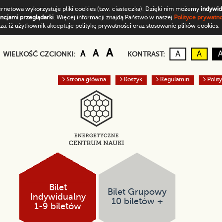
ernetowa wykorzystuje pliki cookies (tzw. ciasteczka). Dzięki nim możemy
indywid
encjami przeglądarki
. Więcej informacji znajdą Państwo w naszej
Polityce prywatnoś
a, iż użytkownik akceptuje politykę prywatności oraz stosowanie plików cookies.
Domyślny rozmiar czcionki
Większa czcionka
Największa czcionka
A
A
Kontrast d
Czarn
A
A
A
WIELKOŚĆ CZCIONKI:
KONTRAST:
Strona główna
Koszyk
Regulamin
Polit
Bilet
Bilet Grupowy
Indywidualny
10 biletów +
1-9 biletów