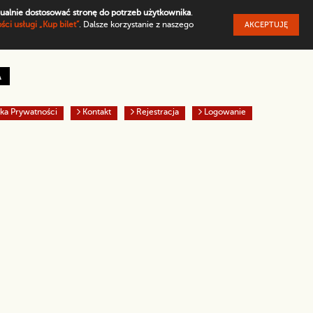
ualnie dostosować stronę do potrzeb użytkownika
.
ci usługi „Kup bilet”
. Dalsze korzystanie z naszego
AKCEPTUJĘ
omyślny
y tekst na żółtym tle
Biały tekst na czarnym tle
A
yka Prywatności
Kontakt
Rejestracja
Logowanie